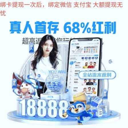
豪门国际
豪门国际:豪门国际
关于豪门国际

关于豪门国际
公司简介
企业愿景
豪门国际
核心品质
企业实力
研发团队
荣誉资质
组织架构