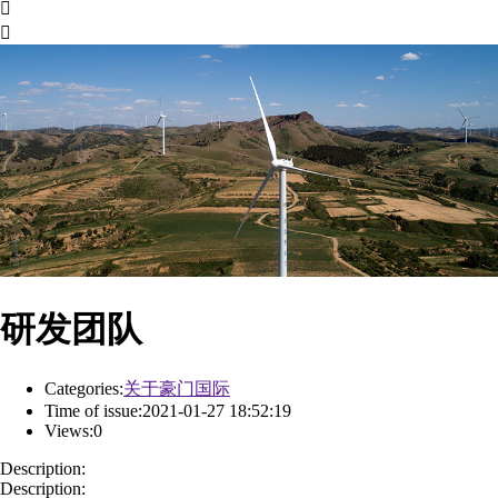


研发团队
Categories:
关于豪门国际
Time of issue:
2021-01-27 18:52:19
Views:
0
Description:
Description: