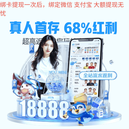
豪门国际
豪门国际:豪门国际
豪门国际:关于豪门国际

关于豪门国际
公司简介
企业愿景
豪门国际
核心品质
企业实力
研发团队
荣誉资质
组织架构