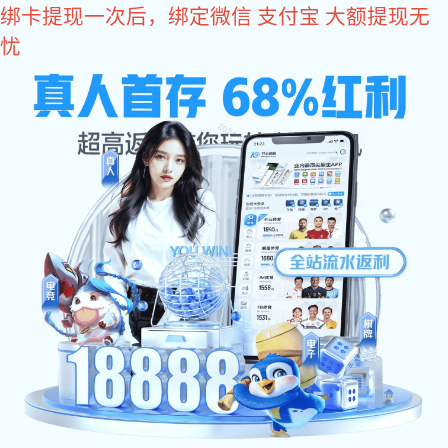
豪门国际
豪门国际:豪门国际
豪门国际:关于豪门国际

关于豪门国际
公司简介
企业愿景
豪门国际
核心品质
企业实力
研发团队
荣誉资质
组织架构