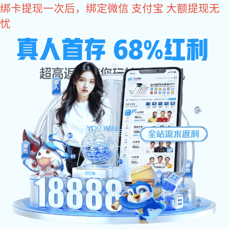
豪门国际
豪门国际:豪门国际
豪门国际:关于豪门国际

关于豪门国际
公司简介
企业愿景
豪门国际
核心品质
企业实力
研发团队
荣誉资质
组织架构